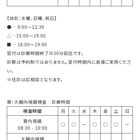
【休診：水曜、日曜、祝日】
●
… 9:00〜12:30
△
…15:00〜19:00
■
… 16:00〜19:00
受付は診療時間終了の30分前迄です。
診察は予約制ではありません。受付時間内に直接ご来院くださ
い。
※往診は応相談となります。
胃・大腸内視鏡検査 診療時間
検査時間
月
火
水
木
金
土
日
胃内視鏡
○
○
ー
○
○
○
ー
08:30
-
10:00
大腸内視鏡