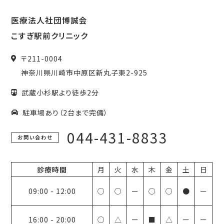
医療法人社団博誠会
こすぎ駅前クリニック
〒
211-0004
神奈川県
川崎市
中原区新丸子東2-925
武蔵小杉駅より徒歩2分
駐車場あり（2台まで完備）
044-431-8833
お問い合わせ
診療時間
月
火
水
木
金
土
日
09:00
-
12:00
○
○
ー
○
○
●
ー
16:00
-
20:00
○
△
ー
■
△
ー
ー