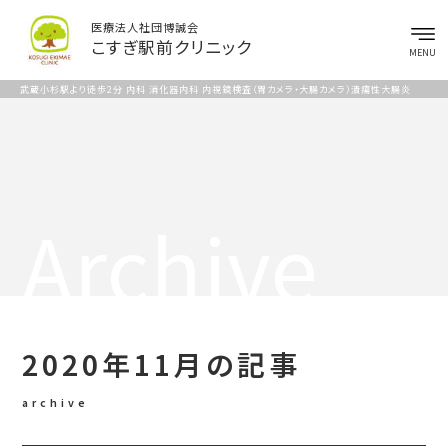
医療法人社団博誠会
こすぎ駅前クリニック
MENU
武蔵小杉駅より徒歩2分 内科 消化器内科 内視鏡検査（胃カメラ・大腸カメラ）潰瘍性大腸炎
Archive
2020年11月の記事
archive